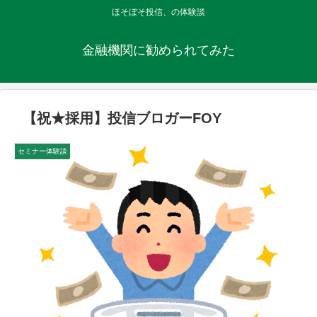
ほそぼそ投信、の体験談
金融機関に勧められてみた
【祝★採用】投信ブロガーFOY
セミナー体験談