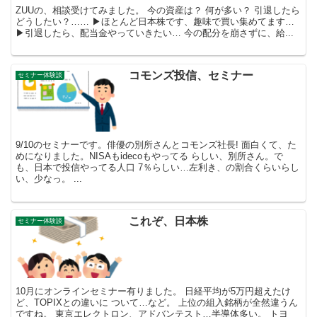
ZUUの、相談受けてみました。 今の資産は？ 何が多い？ 引退したら
どうしたい？…… ▶ほとんど日本株です、趣味で買い集めてます…
▶引退したら、配当金やっていきたい… 今の配分を崩さずに、給...
コモンズ投信、セミナー
セミナー体験談
9/10のセミナーです。俳優の別所さんとコモンズ社長! 面白くて、た
めになりました。NISAもidecoもやってる らしい、別所さん。で
も、日本で投信やってる人口 7％らしい…左利き、の割合くらいらし
い、少なっ。 ...
これぞ、日本株
セミナー体験談
10月にオンラインセミナー有りました。 日経平均が5万円超えたけ
ど、TOPIXとの違いに ついて…など。 上位の組入銘柄が全然違うん
ですね。 東京エレクトロン、アドバンテスト…半導体多い。 トヨ