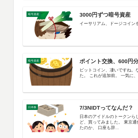
3000円ずつ暗号資産
暗号資産
イーサリアム、ドージコイン
ポイント交換、600円分
暗号資産
ビットコイン、凄いですね。な
た。 これが追加前。 一気に
7/3NIDTってなんだ？
日本株
日本のアイドルのトークンらし
ど、買ってみました。 東京通
たのか、 口座も辞...