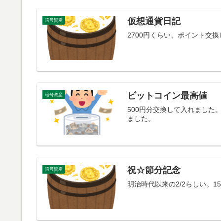
仮想通貨日記
暗号資産
2700円くらい、ポイント交
ビットコイン最高値
暗号資産
500円分交換して入れました
ました。
祝☆節分記念
暗号資産
明治時代以来の2/2らしい。1