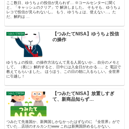
ここ数日、ゆうちょの投信が見られず… ※コールセンターに聞く
と、「キャッシュのクリア」で 解決しました。 そもそも、ゆうちょ
レコで投信が見られないし。 もう、ゆうちょは、使えない…。た
だ、解約は ...
【つみたてNISA】ゆうちょ投信
つみたてNISA
の操作
ゆうちょの投信、の操作方法なんて見る人居ないか… 自分のメモと
して。 （夜に）解約すると、日中には入金日がわかる…、と 電話で
教えてもらいました。 ほうほう、この日の朝に入るらしい。全世界
に引越し！
【つみたてNISA】放置しすぎ
つみたてNISA
て、新商品知らず…
つみたて先進国か、新興国しかなかったはずなのに 『全世界』がで
ていた…店頭のオルカンだwww これは新興国辞めるしかない。